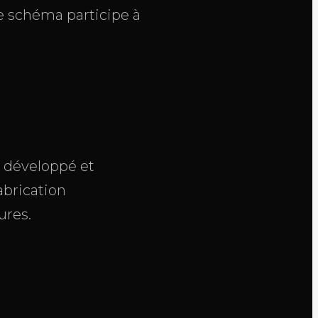
 ce schéma participe à
s développé et
abrication
ures.